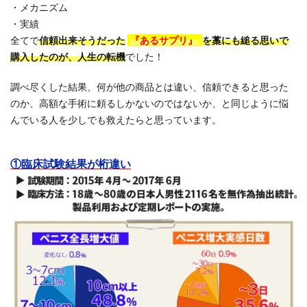
・メカニズム
・実績
全てで
信頼出来そうだった
『あるサプリ』
を藁にも縋る思いで
購入したのが、人生の転機
でした！
調べ尽くした結果、何が他の商品とは違い、信頼できると思った
のか、高額な手術に頼るしかないのではないか、と同じように悩
んでいる人を少しでも救えたらと思っています。
①臨床試験結果が桁違い