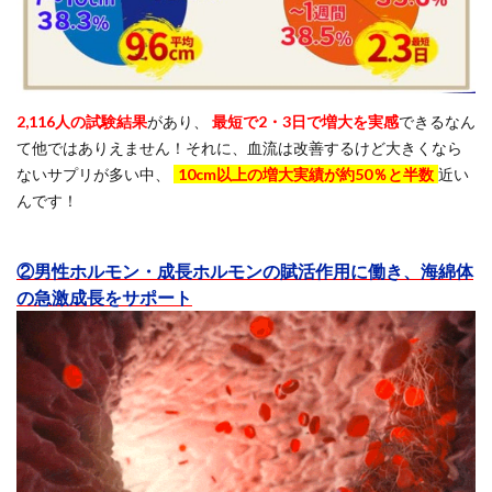
2,116人の試験結果
があり、
最短で2・3日で増大を実感
できるなん
て他ではありえません！それに、血流は改善するけど大きくなら
ないサプリが多い中、
10cm以上の増大実績が約50％と半数
近い
んです！
②男性ホルモン・成長ホルモンの賦活作用に働き、海綿体
の急激成長をサポート